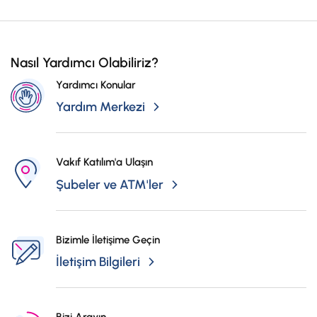
İş Birliklerimiz
şubelerimizden şifre yenileme işleminizi gerçekleştirebilirsiniz.
Kampanyalar
Nasıl Yardımcı Olabiliriz?
Başvuru Yap
Yardımcı Konular
Yardım Merkezi
Vakıf Katılım'a Ulaşın
Şubeler ve ATM'ler
Bizimle İletişime Geçin
İletişim Bilgileri
Bizi Arayın