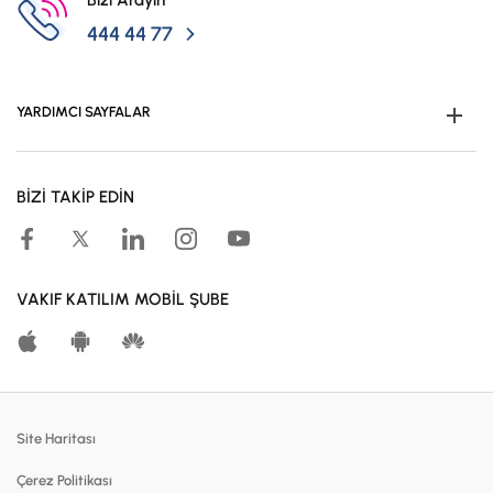
444 44 77
YARDIMCI SAYFALAR
Müşteri Ol
BİZİ TAKİP EDİN
Kampanyalar
Hesaplama Araçları
Kar Paylaşım Oranları
VAKIF KATILIM MOBİL ŞUBE
Katılma Hesapları
Bireysel Bankacılık
Dijital Bankacılık
Site Haritası
Finansmanlar
Çerez Politikası