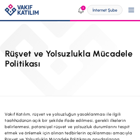
3
İnternet Şube
Kendim İçin
Rüşvet ve Yolsuzlukla Mücadele
Politikası
SİZE ÖZEL ÇÖZÜMLER
İşim İçin
Bireysel Bankacılık
SİZE ÖZEL ÇÖZÜMLER
Dijital Bankacılık
Ticari
Engelsiz Bankacılık
KOBİ
Vakıf Katılım, rüşvet ve yolsuzluğun yasaklanması ile ilgili
Vakıf Katılım Taksit Sistemi
Yatırımcı İlişkileri
taahhüdünün açık bir şekilde ifade edilmesi, gerekli ilkelerin
Dijital Bankacılık
belirlenmesi, potansiyel rüşvet ve yolsuzluk durumlarını tespit
Şube ve ATM'ler
etmek ve önlemek için alınan tedbirlerin açıklanması amacıyla
ÜRÜN VE HİZMETLERİMİZ
p@ket
Rüşvet ve Yolsuzlukla Mücadele Politikasını paydaşlarına