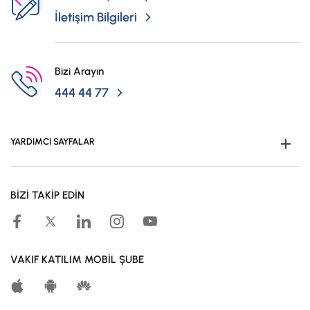
İş Birliklerimiz
İletişim Bilgileri
Kampanyalar
Başvuru Yap
Bizi Arayın
444 44 77
YARDIMCI SAYFALAR
Müşteri Ol
BİZİ TAKİP EDİN
Kampanyalar
Hesaplama Araçları
Kar Paylaşım Oranları
VAKIF KATILIM MOBİL ŞUBE
Katılma Hesapları
Bireysel Bankacılık