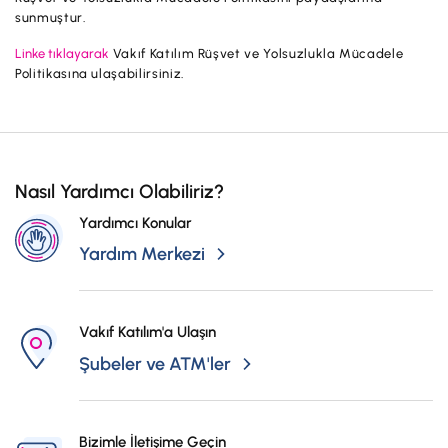
Hesaplar
sunmuştur.
Ürün ve Hizmet Ücretleri
Linke tıklayarak
Vakıf Katılım Rüşvet ve Yolsuzlukla Mücadele
ÜRÜN VE HİZMETLERİMİZ
Yatırım
Politikasına ulaşabilirsiniz.
Hesaplar
Finansmanlar
Yatırım
Kartlar
Finansmanlar
Sigorta ve Emeklilik
Nasıl Yardımcı Olabiliriz?
Ticari Kartlar
Ödemeler ve Hizmetler
Yardımcı Konular
POS Ürünleri
Yardım Merkezi
Kampanyalar
Dış Ticaret
Başvuru Yap
Vakıf Katılım'a Ulaşın
Nakit Yönetimi
Şubeler ve ATM'ler
Sigorta ve Emeklilik
Sektörel Paketler
Bizimle İletişime Geçin